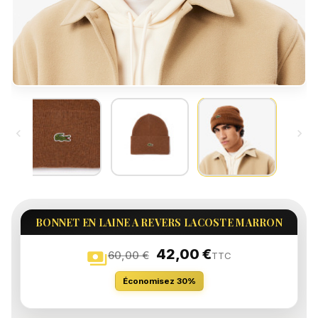


BONNET EN LAINE A REVERS LACOSTE MARRON
42,00 €
payments
60,00 €
TTC
Économisez 30%