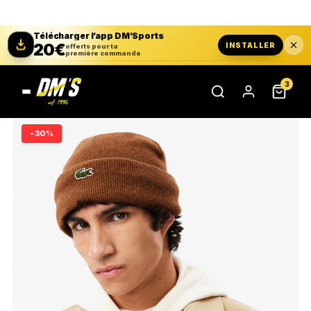
Télécharger l’app DM’Sports
20€
INSTALLER
offerts pour ta
première commande
3
-30%