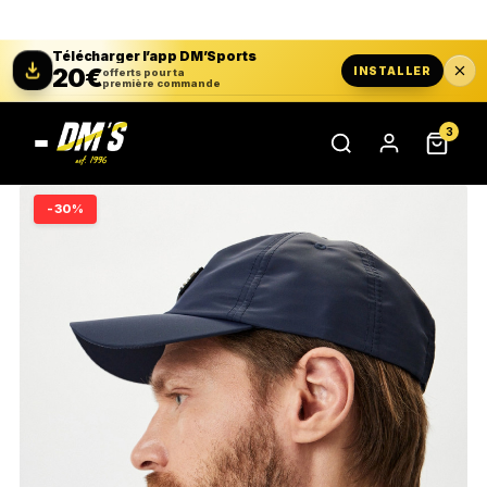
Télécharger l’app DM’Sports
20€
INSTALLER
offerts pour ta
première commande
3
-30%