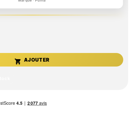
Marque · Puma

stock