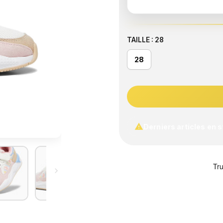
TAILLE : 28
28

Derniers articles en 
