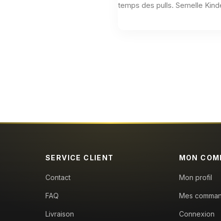
temps des pulls. Semelle Kinde
Aucun avis n'a été publié pour le moment.
SERVICE CLIENT
MON COM
Contact
Mon profil
FAQ
Mes comma
Livraison
Connexion