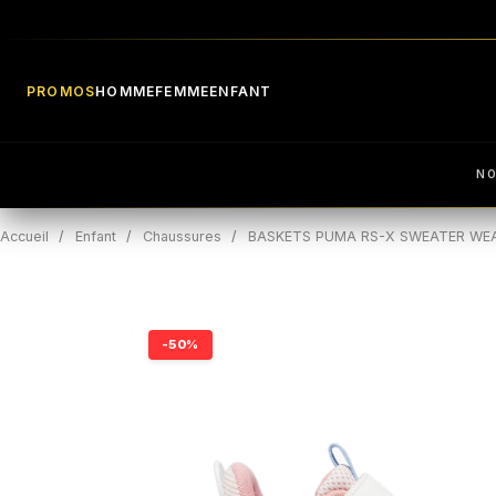
PROMOS
HOMME
FEMME
ENFANT
N
Accueil
Enfant
Chaussures
BASKETS PUMA RS-X SWEATER WE
-50%