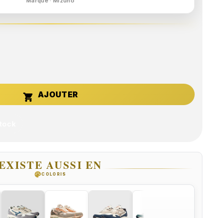
Marque · Mizuno

stock
EXISTE AUSSI EN
palette
COLORIS