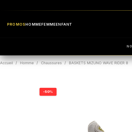
PROMOS
HOMME
FEMME
ENFANT
N
Accueil
Homme
Chaussures
BASKETS MIZUNO WAVE RIDER 8
-50%