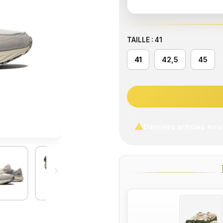
TAILLE : 41
41
42,5
45

Derniers articles en 
