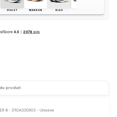
VIOLET
MARRON
BLEU
VERT
 du produit
 8 - D1GA330903 - Unisexe