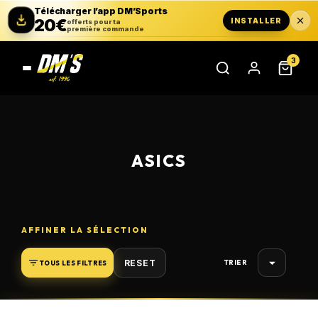
Télécharger l’app DM’Sports
20€
INSTALLER
offerts pour ta
première commande
3
ASICS
AFFINER LA SÉLECTION

RESET
TOUS LES FILTRES