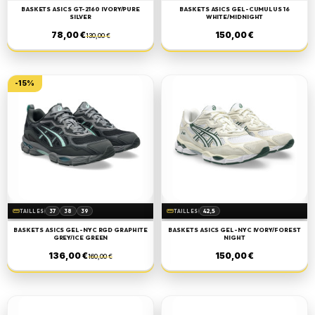
42
43,5
BASKETS ASICS GT-2160 IVORY/PURE
BASKETS ASICS GEL-CUMULUS 16
SILVER
WHITE/MIDNIGHT
78,00 €
150,00 €
130,00 €
-15%
straighten
37
38
39
straighten
42,5
TAILLES
TAILLES
41,5
42
42,5
BASKETS ASICS GEL-NYC RGD GRAPHITE
BASKETS ASICS GEL-NYC IVORY/FOREST
43,5
44
GREY/ICE GREEN
NIGHT
136,00 €
150,00 €
160,00 €