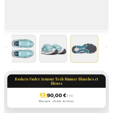


Baskets Under Armour Tech Runner Blanches et
Bleues
payments
90,00 €
TTC
Marque · Under Armour