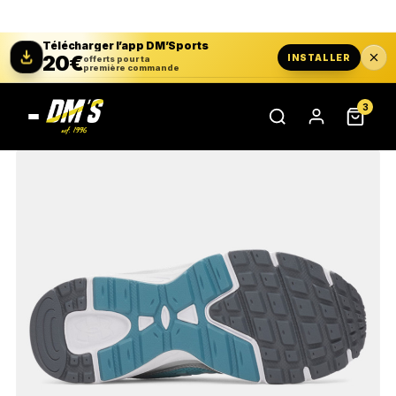
Télécharger l’app DM’Sports
20€
INSTALLER
offerts pour ta
première commande
3