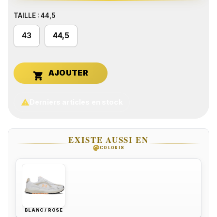
TAILLE : 44,5
43
44,5


Derniers articles en stock
EXISTE AUSSI EN
palette
COLORIS
BLANC / ROSE