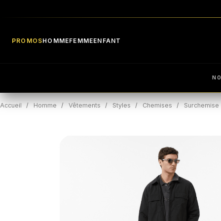
PROMOS
HOMME
FEMME
ENFANT
N
Accueil
Homme
Vêtements
Styles
Chemises
Surchemise 