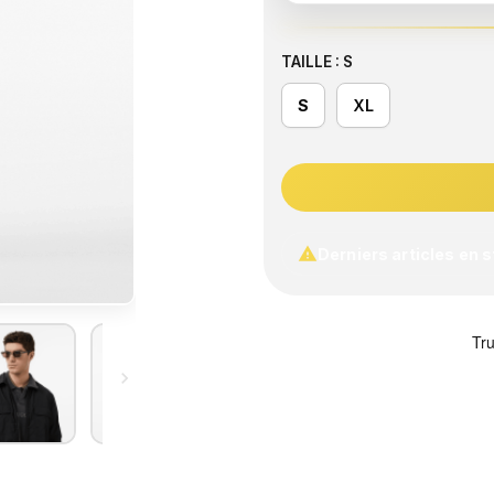
TAILLE : S
S
XL

Derniers articles en 
