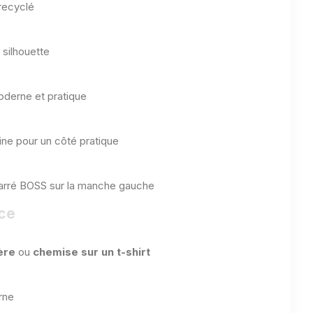
recyclé
 silhouette
derne et pratique
ne pour un côté pratique
arré BOSS sur la manche gauche
nce
ère
ou
chemise sur un t-shirt
rne