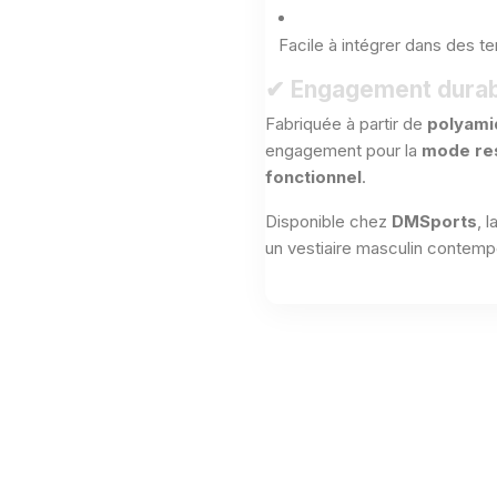
Facile à intégrer dans des t
✔ Engagement durab
Fabriquée à partir de
polyami
engagement pour la
mode re
fonctionnel
.
Disponible chez
DMSports
, 
un vestiaire masculin contemp
Aucun avis n'a été publié pour le moment.