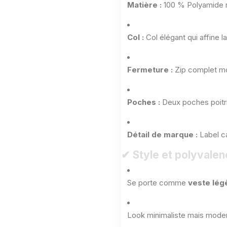
Matière :
100 % Polyamide 
Col :
Col élégant qui affine la
Fermeture :
Zip complet mo
Poches :
Deux poches poitri
Détail de marque :
Label c
✔ Style et polyvale
Se porte comme
veste lég
Look minimaliste mais mode