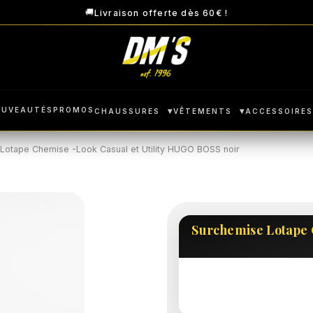
🚚
Livraison offerte dès 60€ !
OUVEAUTÉS
PROMOS
▾
▾
CHAUSSURES
VÊTEMENTS
ACCESSOIRE
Lotape Chemise -Look Casual et Utility HUGO BOSS noir
Surchemise Lotape 