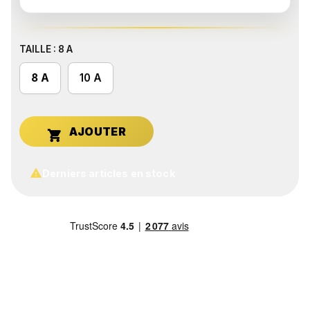
TAILLE : 8 A
8 A
10 A


Derniers articles en stock