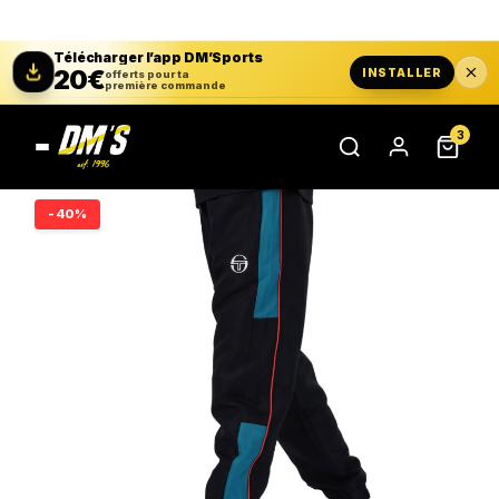
Télécharger l’app DM’Sports
20€
INSTALLER
offerts pour ta
première commande
3
-40%