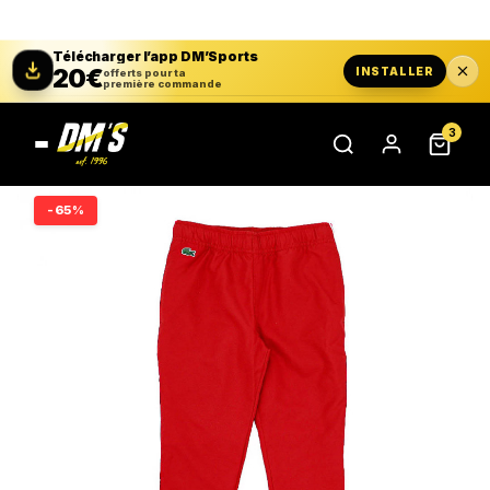
Télécharger l’app DM’Sports
20€
INSTALLER
offerts pour ta
première commande
3
-65%