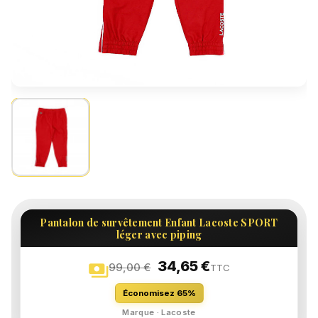
Pantalon de survêtement Enfant Lacoste SPORT
léger avec piping
34,65 €
payments
99,00 €
TTC
Économisez 65%
Marque · Lacoste