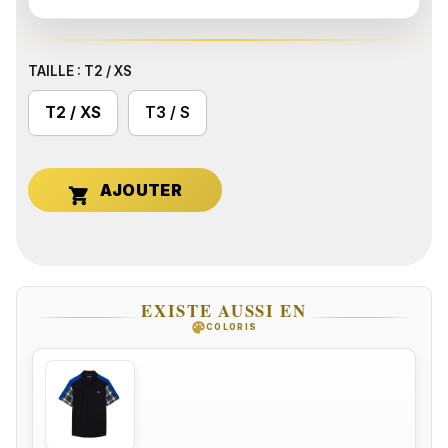
TAILLE : T2 / XS
T2 / XS
T3 / S

EXISTE AUSSI EN
palette
COLORIS