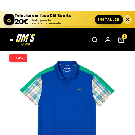
Télécharger l’app DM’Sports
20€
INSTALLER
offerts pour ta
première commande
3
-70%