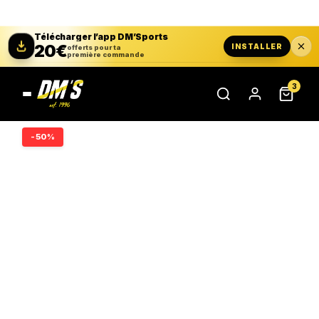
Télécharger l’app DM’Sports
20€
INSTALLER
offerts pour ta
première commande
3
-50%