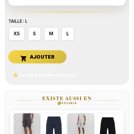
TAILLE : L
XS
S
M
L


Derniers articles en stock
EXISTE AUSSI EN
palette
COLORIS