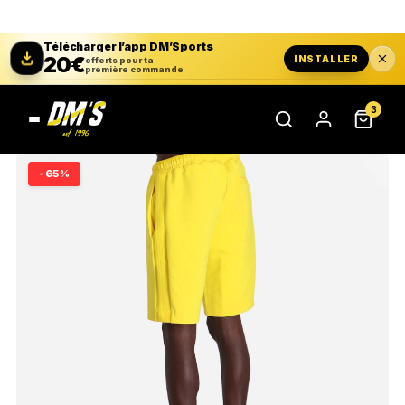
Télécharger l’app DM’Sports
20€
INSTALLER
offerts pour ta
première commande
3
-65%