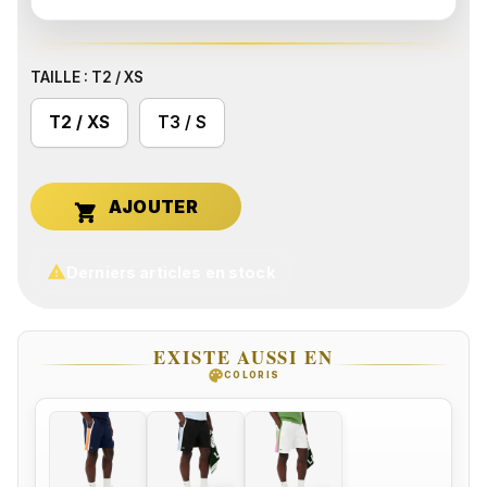
TAILLE : T2 / XS
T2 / XS
T3 / S


Derniers articles en stock
EXISTE AUSSI EN
palette
COLORIS