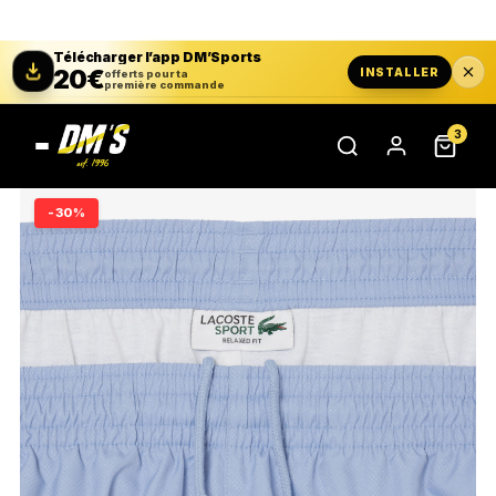
Télécharger l’app DM’Sports
20€
INSTALLER
offerts pour ta
première commande
3
-30%