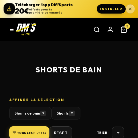
Télécharger l’app DM’Sports
20€
INSTALLER
offerts pour ta
première commande
3
SHORTS DE BAIN
AFFINER LA SÉLECTION
Shorts de bain
Shorts
5
2

RESET
TOUS LES FILTRES