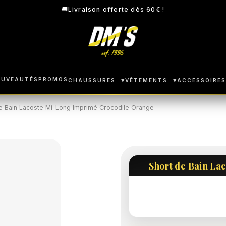
🚚
Livraison offerte dès 60€ !
OUVEAUTÉS
PROMOS
▾
▾
CHAUSSURES
VÊTEMENTS
ACCESSOIRE
e Bain Lacoste Mi-Long Imprimé Crocodile Orange
Short de Bain La