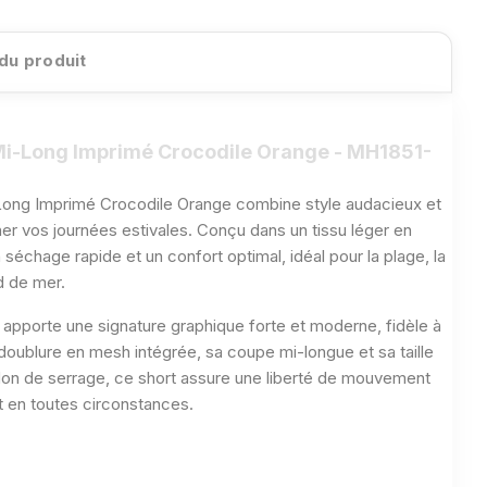
 du produit
Mi-Long Imprimé Crocodile Orange - MH1851-
Long Imprimé Crocodile Orange combine style audacieux et
 vos journées estivales. Conçu dans un tissu léger en
n séchage rapide et un confort optimal, idéal pour la plage, la
d de mer.
 apporte une signature graphique forte et moderne, fidèle à
 doublure en mesh intégrée, sa coupe mi-longue et sa taille
don de serrage, ce short assure une liberté de mouvement
t en toutes circonstances.