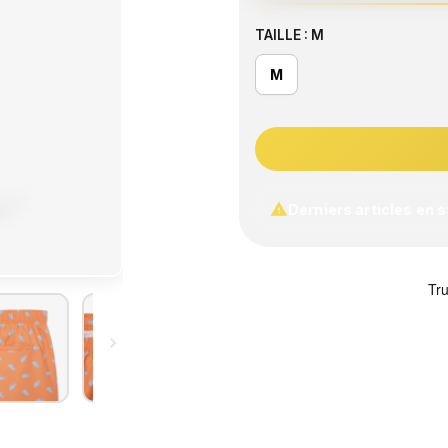
TAILLE : M
M

Derniers articles en 
