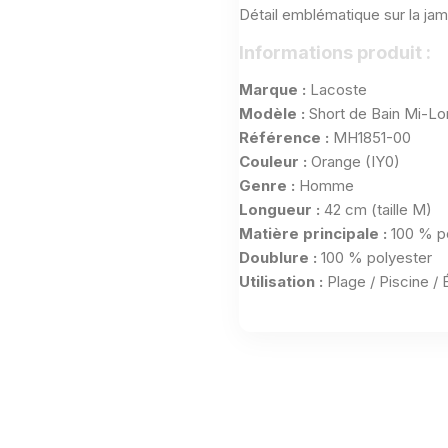
Détail emblématique sur la jam
Informations produit :
Marque :
Lacoste
Modèle :
Short de Bain Mi-Lo
Référence :
MH1851-00
Couleur :
Orange (IY0)
Genre :
Homme
Longueur :
42 cm (taille M)
Matière principale :
100 % po
Doublure :
100 % polyester
Utilisation :
Plage / Piscine / 
Aucun avis n'a été publié pour le moment.