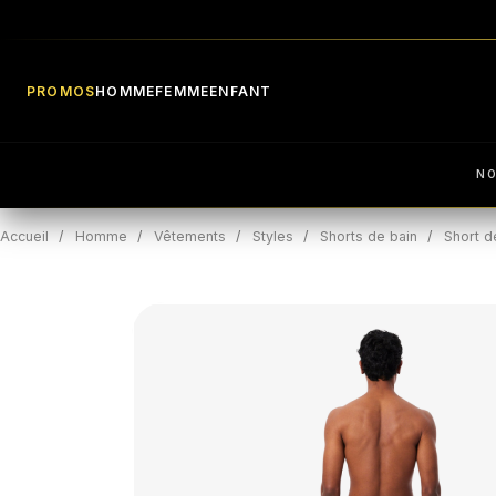
PROMOS
HOMME
FEMME
ENFANT
N
Accueil
Homme
Vêtements
Styles
Shorts de bain
Short d