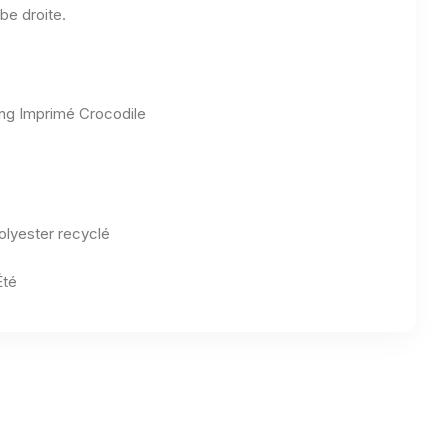
be droite.
ng Imprimé Crocodile
lyester recyclé
Été