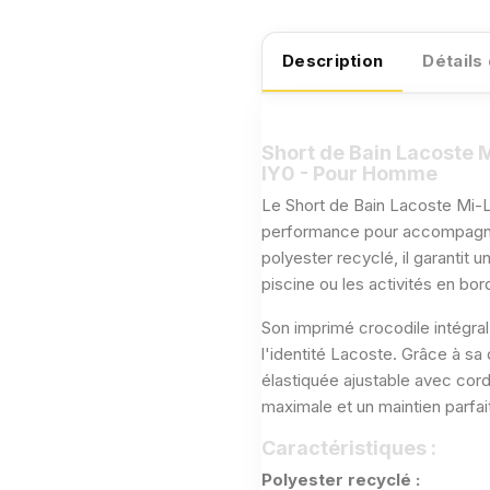
Description
Détails
Short de Bain Lacoste 
IY0 - Pour Homme
Le Short de Bain Lacoste Mi-
performance pour accompagner
polyester recyclé, il garantit u
piscine ou les activités en bor
Son imprimé crocodile intégral
l'identité Lacoste. Grâce à sa
élastiquée ajustable avec cor
maximale et un maintien parfai
Caractéristiques :
Polyester recyclé :