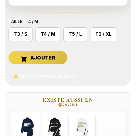
TAILLE : T4 / M
T3 / S
T4 / M
T5 / L
T6 / XL


Derniers articles en stock
EXISTE AUSSI EN
palette
COLORIS