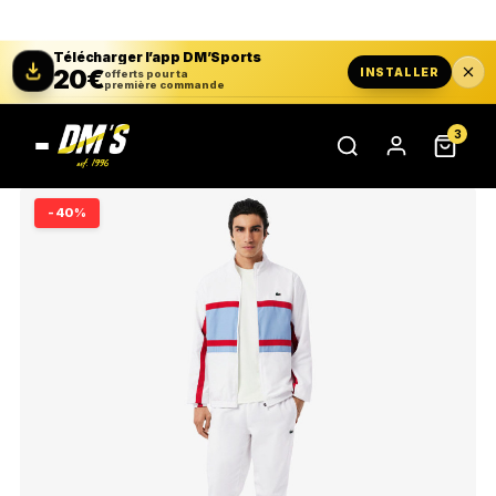
Télécharger l’app DM’Sports
20€
INSTALLER
offerts pour ta
première commande
3
-40%