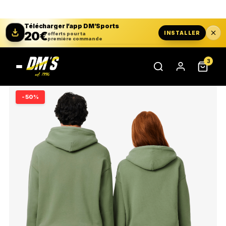
Télécharger l’app DM’Sports
20€
INSTALLER
offerts pour ta
première commande
3
-50%