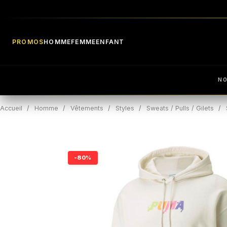
PROMOS
HOMME
FEMME
ENFANT
N
Accueil
Homme
Vêtements
Styles
Sweats / Pulls / Gilets
-80%