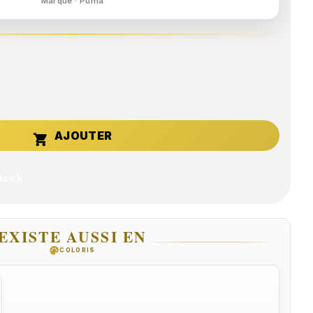
Marque · Puma

stock
EXISTE AUSSI EN
palette
COLORIS