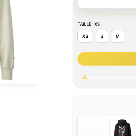
TAILLE : XS
XS
S
M

Derniers articles en 