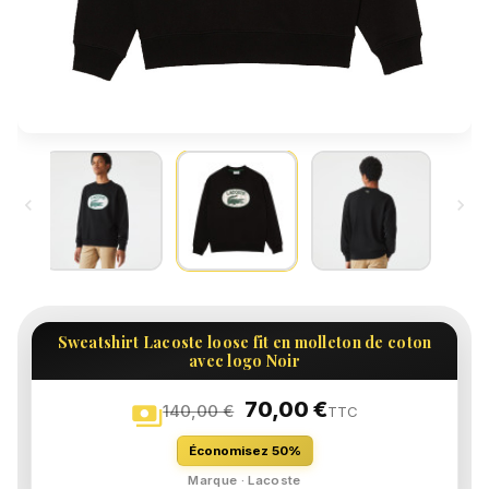


Sweatshirt Lacoste loose fit en molleton de coton
avec logo Noir
70,00 €
payments
140,00 €
TTC
Économisez 50%
Marque · Lacoste