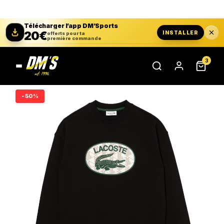
Télécharger l’app DM’Sports
20€
INSTALLER
offerts pour ta
première commande
3
-50%