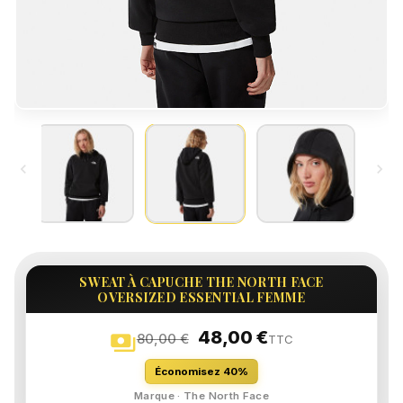


SWEAT À CAPUCHE THE NORTH FACE
OVERSIZED ESSENTIAL FEMME
48,00 €
payments
80,00 €
TTC
Économisez 40%
Marque · The North Face