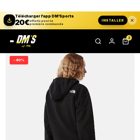
Télécharger l’app DM’Sports
20€
INSTALLER
offerts pour ta
première commande
3
-40%