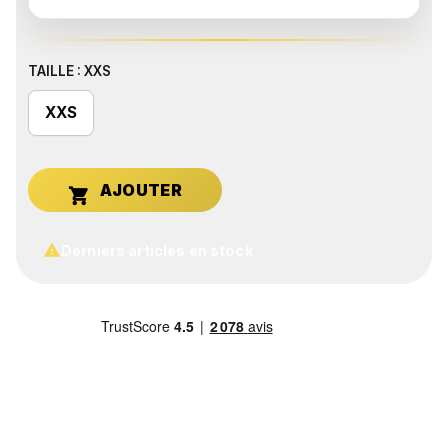
TAILLE : XXS
XXS


Derniers articles en stock