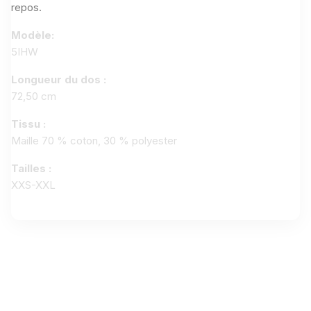
repos.
Modèle:
5IHW
Longueur du dos :
72,50 cm
Tissu :
Maille 70 % coton, 30 % polyester
Tailles :
XXS-XXL
Aucun avis n'a été publié pour le moment.