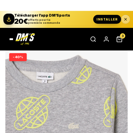
Télécharger l’app DM’Sports
20€
INSTALLER
offerts pour ta
première commande
3
-40%