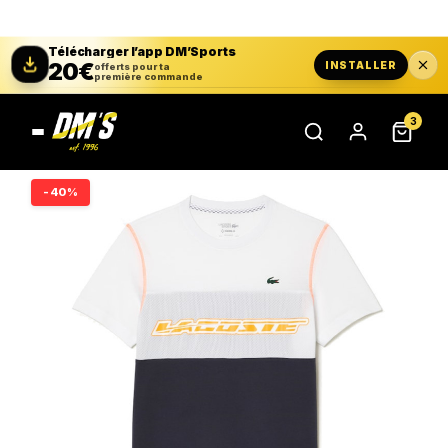
Télécharger l’app DM’Sports
20€
INSTALLER
offerts pour ta
première commande
3
-40%