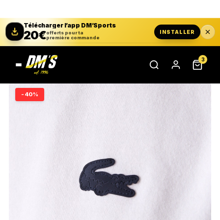
Télécharger l’app DM’Sports
20€
INSTALLER
offerts pour ta
première commande
3
-40%