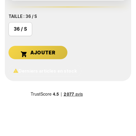
TAILLE : 36 / S
36 / S


Derniers articles en stock