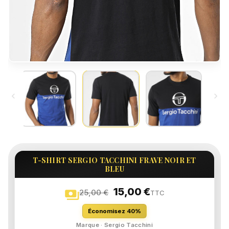


T-SHIRT SERGIO TACCHINI FRAVE NOIR ET
BLEU
15,00 €
payments
25,00 €
TTC
Économisez 40%
Marque · Sergio Tacchini