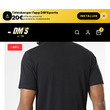
Télécharger l’app DM’Sports
20€
INSTALLER
offerts pour ta
première commande
3
-40%