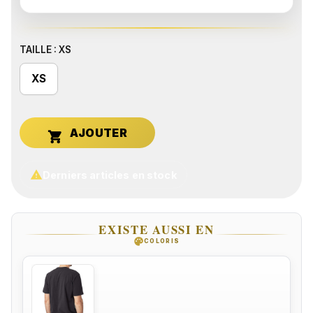
TAILLE : XS
XS


Derniers articles en stock
EXISTE AUSSI EN
palette
COLORIS