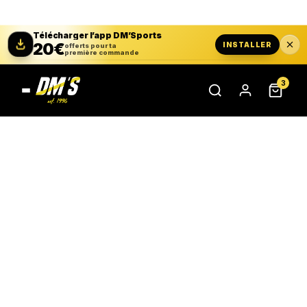
Télécharger l’app DM’Sports
20€
INSTALLER
offerts pour ta
première commande
3