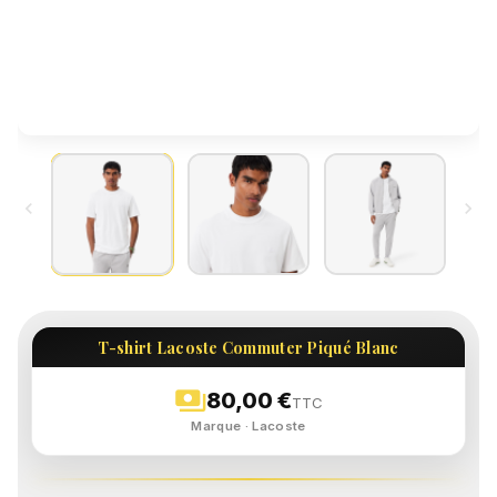


T-shirt Lacoste Commuter Piqué Blanc
payments
80,00 €
TTC
Marque · Lacoste