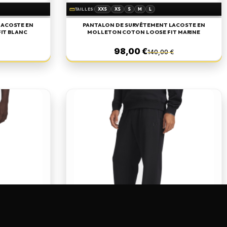
XXS
XS
S
M
L
straighten
TAILLES
XL
LACOSTE EN
PANTALON DE SURVÊTEMENT LACOSTE EN
IT BLANC
MOLLETON COTON LOOSE FIT MARINE
98,00 €
140,00 €