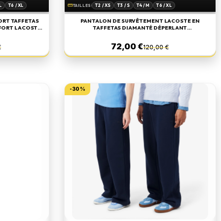
L
T6 / XL
T2 / XS
T3 / S
T4 / M
T6 / XL
straighten
TAILLES
ORT TAFFETAS
PANTALON DE SURVÊTEMENT LACOSTE EN
TAFFETAS DIAMANTÉ DÉPERLANT
ANC
MARINE/BLOSSOM
72,00 €
€
120,00 €
-30%