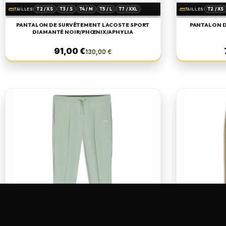
T2 / XS
T3 / S
T4 / M
T5 / L
T7 / XXL
T2 / XS
straighten
straighten
TAILLES
TAILLES
T7 / XX
PANTALON DE SURVÊTEMENT LACOSTE SPORT
PANTALON D
DIAMANTÉ NOIR/PHŒNIX/APHYLIA
91,00 €
130,00 €