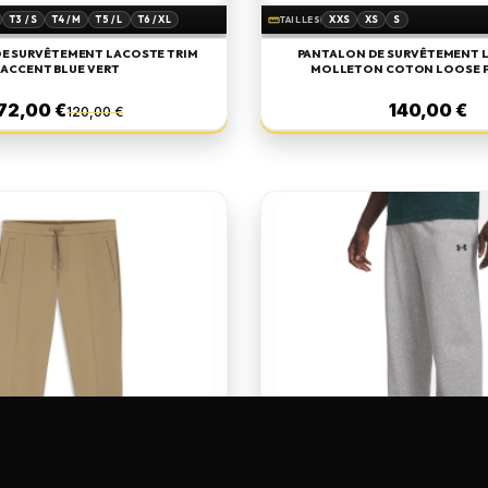
T3 / S
T4 / M
T5 / L
T6 / XL
XXS
XS
S
straighten
TAILLES
L
E SURVÊTEMENT LACOSTE TRIM
PANTALON DE SURVÊTEMENT 
ACCENT BLUE VERT
MOLLETON COTON LOOSE F
72,00 €
140,00 €
120,00 €