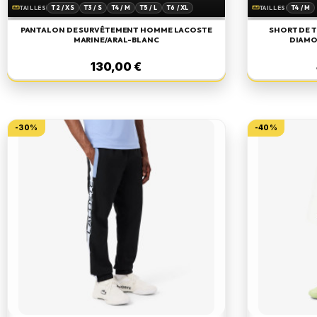
T2 / XS
T3 / S
T4 / M
T5 / L
T6 / XL
T4 / M
straighten
straighten
TAILLES
TAILLES
T7 / XXL
PANTALON DE SURVÊTEMENT HOMME LACOSTE
SHORT DE 
MARINE/ARAL-BLANC
DIAMO
130,00 €
-30%
-40%