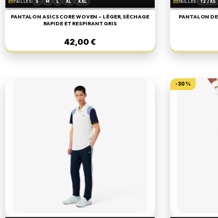
S
M
L
XL
XXL
T2 / XS
straighten
straighten
TAILLES
TAILLES
PANTALON ASICS CORE WOVEN – LÉGER, SÉCHAGE
PANTALON DE
RAPIDE ET RESPIRANT GRIS
42,00 €
-30%