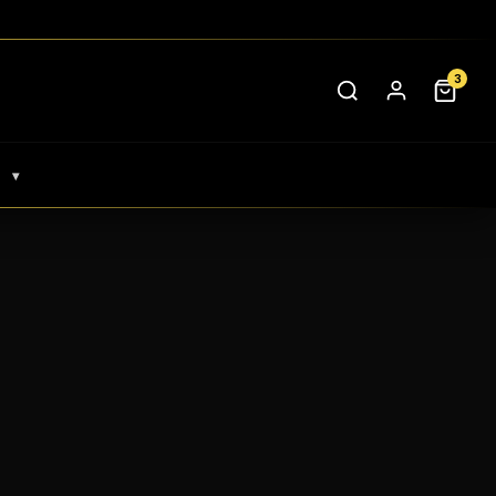
3
▾
S