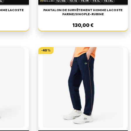
XL
T2 / XS
T3 / S
T4 / M
T5 / L
T6 / XL
straighten
TAILLES
OMME LACOSTE
PANTALON DE SURVÊTEMENT HOMME LACOSTE
FARINE/SINOPLE-RUBINE
130,00 €
-40%