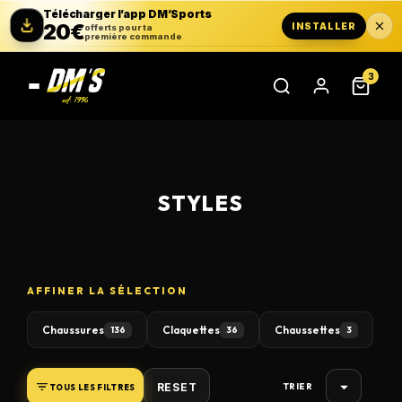
Télécharger l’app DM’Sports
20€
INSTALLER
offerts pour ta
première commande
3
STYLES
AFFINER LA SÉLECTION
Chaussures
Claquettes
Chaussettes
136
36
3

RESET
TOUS LES FILTRES