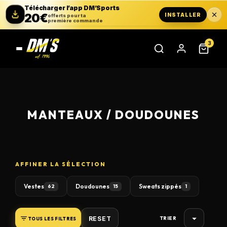
Télécharger l’app DM’Sports
20€
INSTALLER
offerts pour ta
première commande
3
MANTEAUX / DOUDOUNES
AFFINER LA SÉLECTION
Vestes
Doudounes
Sweats zippés
62
15
1

RESET
TOUS LES FILTRES