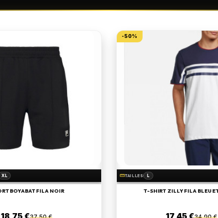
-50%
XL
L
straighten
TAILLES
RT BOYABAT FILA NOIR
T-SHIRT ZILLY FILA BLEU 
18,75 €
17,45 €
37,50 €
34,90 €