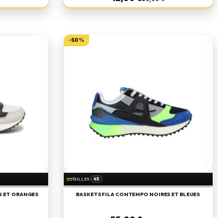
-50%
45
straighten
TAILLES
S ET ORANGES
BASKETS FILA CONTEMPO NOIRES ET BLEUES