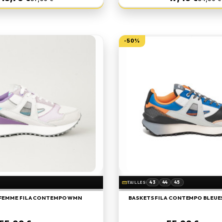
-50%
43
44
45
straighten
TAILLES
 FEMME FILA CONTEMPO WMN
BASKETS FILA CONTEMPO BLEUE