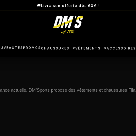
🚚
Livraison offerte dès 60€ !
OUVEAUTÉS
PROMOS
▾
▾
CHAUSSURES
VÊTEMENTS
ACCESSOIRE
endance actuelle. DM’Sports propose des vêtements et chaussures Fila