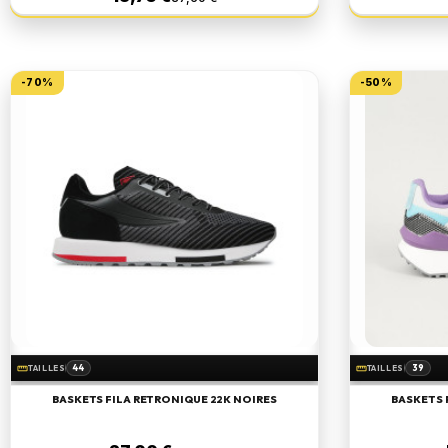
-70%
-50%
44
39
straighten
straighten
TAILLES
TAILLES
BASKETS FILA RETRONIQUE 22K NOIRES
BASKETS