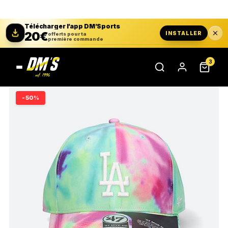
Télécharger l’app DM’Sports
20€
INSTALLER
offerts pour ta
première commande
3
-50%