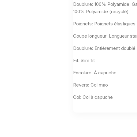
Doublure: 100% Polyamide, Gar
100% Polyamide (recyclé)
Poignets: Poignets élastiques
Coupe longueur: Longueur sta
Doublure: Entièrement doublé
Fit: Slim fit
Encolure: À capuche
Revers: Col mao
Col: Col à capuche
Aucun avis n'a été publié pour le moment.