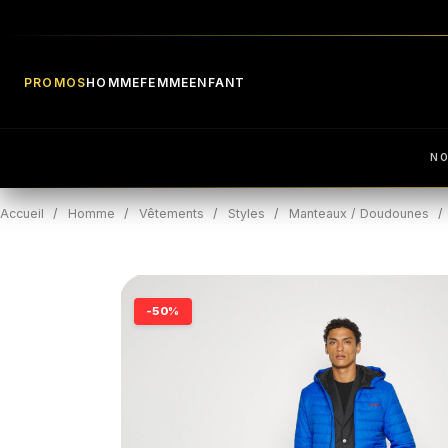
PROMOS
HOMME
FEMME
ENFANT
N
Accueil
Homme
Vêtements
Styles
Manteaux / Doudounes
-50%