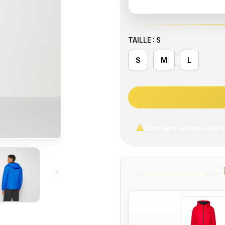
TAILLE : S
S
M
L

Derniers articles en 
