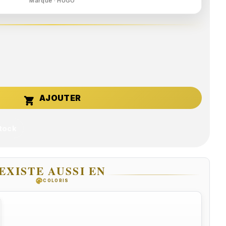
Marque · HUGO

stock
EXISTE AUSSI EN
palette
COLORIS