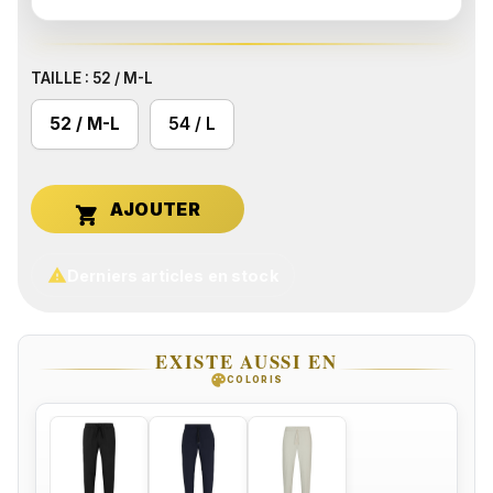
TAILLE : 52 / M-L
52 / M-L
54 / L


Derniers articles en stock
EXISTE AUSSI EN
palette
COLORIS