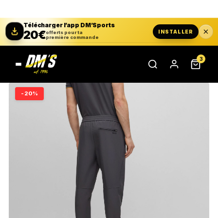
Télécharger l’app DM’Sports
20€
INSTALLER
offerts pour ta
première commande
3
-20%