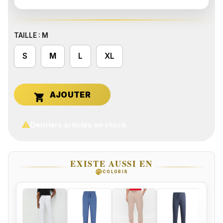
TAILLE : M
S
M
L
XL


Derniers articles en stock
EXISTE AUSSI EN
palette
COLORIS