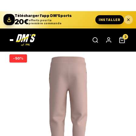
Télécharger l’app DM’Sports
20€
INSTALLER
offerts pour ta
première commande
3
-50%