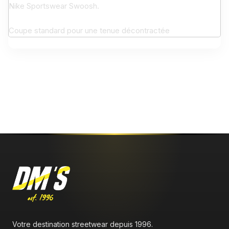
Nike Sportswear Swoosh.
Coupe standard pour une tenue décontractée
Aucun avis n'a été publié pour le moment.
Votre destination streetwear depuis 1996.