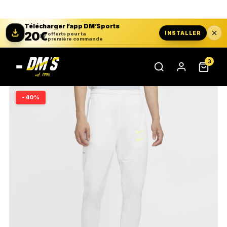
Télécharger l’app DM’Sports
20€
INSTALLER
offerts pour ta
première commande
3
-40%