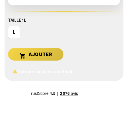
TAILLE : L
L


Derniers articles en stock