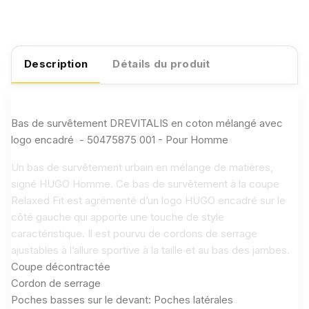
Description
Détails du produit
Bas de survêtement DREVITALIS en coton mélangé avec
logo encadré - 50475875 001 - Pour Homme
Un bas de survêtement urbain en mélange de matières,
signé HUGO Homme. Ce bas de survêtement à la coupe
Relaxed Fit est agrémenté d’un logo HUGO encadré sur le
côté gauche qui apporte une touche de style
caractéristique. Il est pourvu de cordons de serrage
ajustables à l’allure sportive à la taille et au bas des jambes.
Coupe décontractée
Cordon de serrage
Poches basses sur le devant: Poches latérales