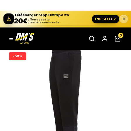
Télécharger l’app DM’Sports
20€
INSTALLER
offerts pour ta
première commande
3
-50%