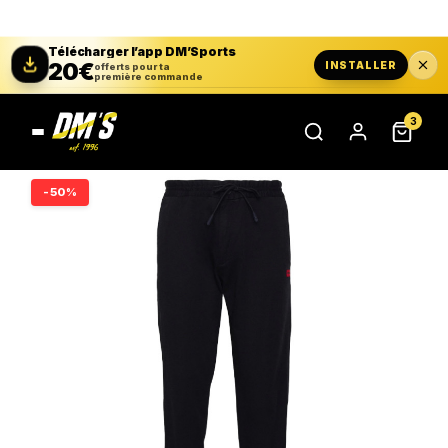
Télécharger l’app DM’Sports
20€
INSTALLER
offerts pour ta
première commande
3
-50%