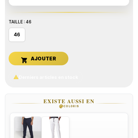
TAILLE : 46
46


Derniers articles en stock
EXISTE AUSSI EN
palette
COLORIS