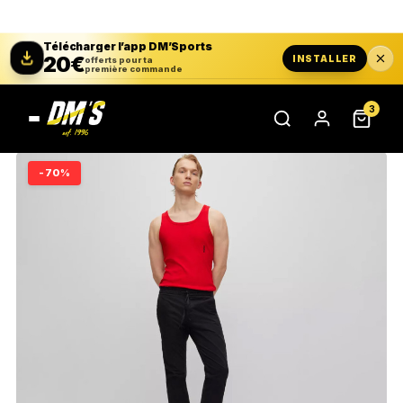
Télécharger l’app DM’Sports
20€
INSTALLER
offerts pour ta
première commande
3
-70%