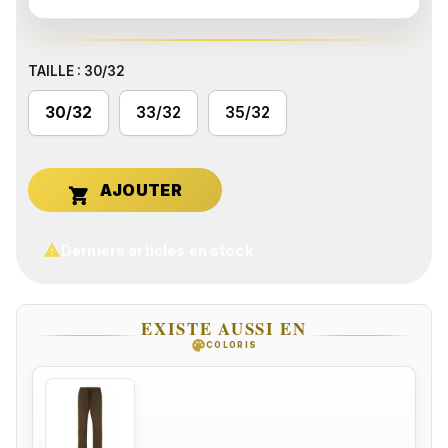
TAILLE : 30/32
30/32
33/32
35/32


Derniers articles en stock
EXISTE AUSSI EN
palette
COLORIS